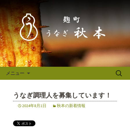
東京（麹町／半蔵門） うなぎ秋本か
らのお知らせ
東京（麹町／半蔵門） うなぎ
秋本からのお知らせ
コンテンツへ移動
検
メニュー
索:
うなぎ調理人を募集しています！
2024年8月1日
秋本の新着情報