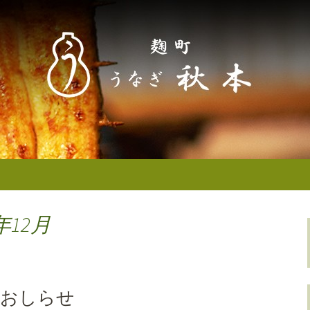
なぎ秋本からのお知らせ
町／半蔵門） う
せ
年12月
のおしらせ