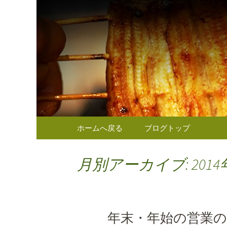
東京（麹町／半蔵門） う
東京（麹
のお知ら
コンテンツへ移動
ホームへ戻る
ブログトップ
月別アーカイブ: 2014
年末・年始の営業