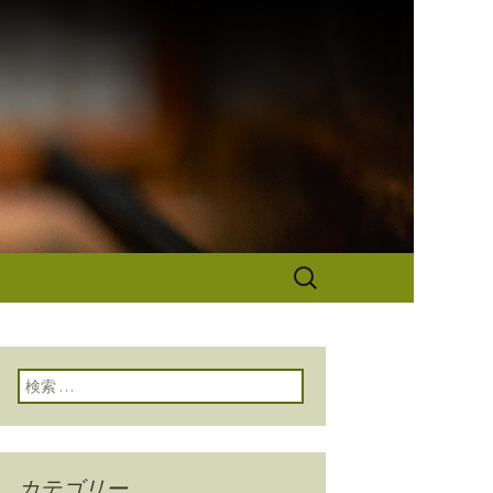
なぎ秋本から
検
索:
検索:
カテゴリー