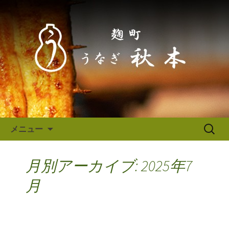
東京（麹町／半蔵門） うなぎ秋本か
らのお知らせ
東京（麹町／半蔵門） うなぎ
秋本からのお知らせ
コンテンツへ移動
検
メニュー
索:
月別アーカイブ: 2025年7
月