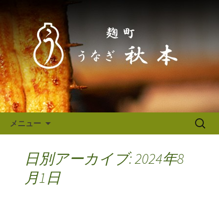
東京（麹町／半蔵門） うなぎ秋本か
らのお知らせ
東京（麹町／半蔵門） うなぎ
秋本からのお知らせ
コンテンツへ移動
検
メニュー
索:
日別アーカイブ: 2024年8
月1日