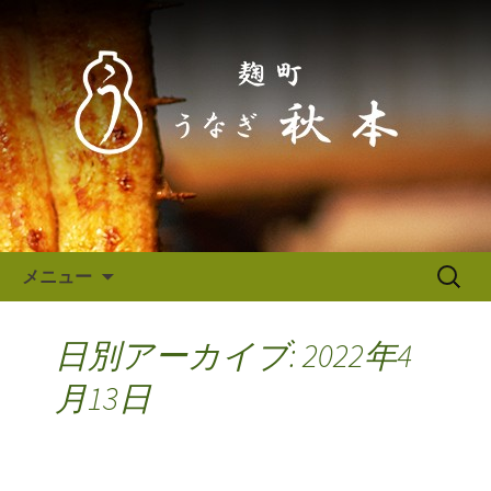
東京（麹町／半蔵門） うなぎ秋本か
らのお知らせ
東京（麹町／半蔵門） うなぎ
秋本からのお知らせ
コンテンツへ移動
検
メニュー
索:
日別アーカイブ: 2022年4
月13日