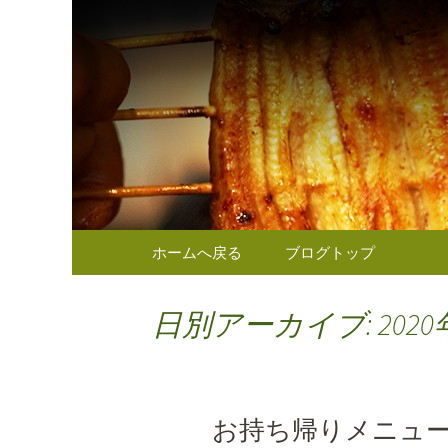
東京（麹町／半蔵門） う
東京（麹
のお知ら
コンテンツへ移動
ホームへ戻る
ブログトップ
日別アーカイブ: 2020
お持ち帰りメニュ