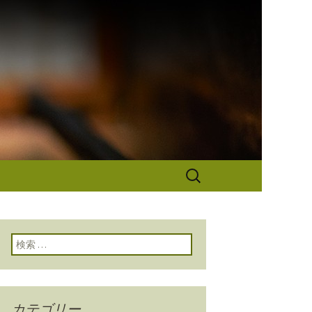
なぎ秋本から
検
索:
検索:
カテゴリー