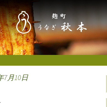
なぎ秋本からのお知らせ
町／半蔵門） う
せ
年7月10日
ー