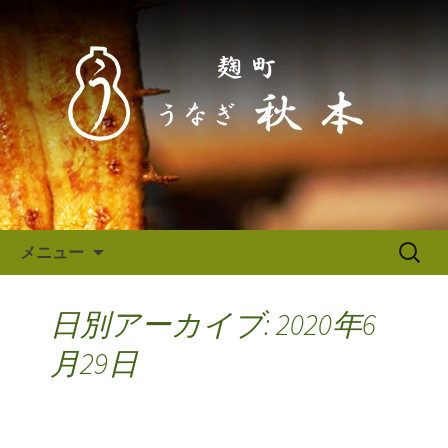
東京（麹町／半蔵門） うなぎ秋本か
らのお知らせ
東京（麹町／半蔵門） うなぎ
秋本からのお知らせ
コンテンツへ移動
検
メニュー
索:
日別アーカイブ: 2020年6
月29日