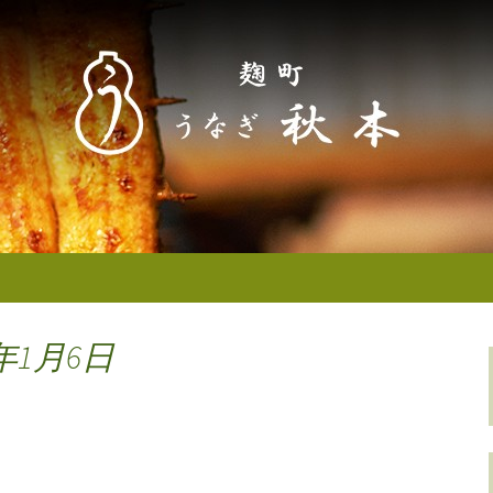
なぎ秋本からのお知らせ
町／半蔵門） う
せ
年1月6日