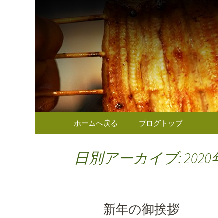
東京（麹町／半蔵門） う
東京（麹
のお知ら
コンテンツへ移動
ホームへ戻る
ブログトップ
日別アーカイブ: 2020
新年の御挨拶