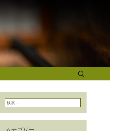
なぎ秋本から
検
索:
検索:
カテゴリー