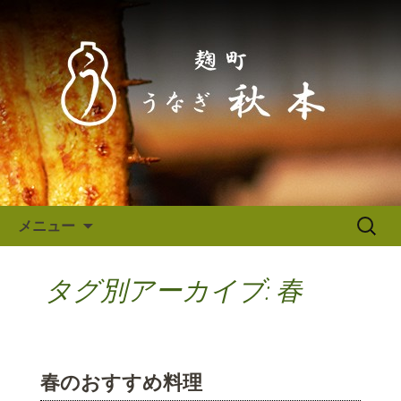
東京（麹町／半蔵門） うなぎ秋本か
らのお知らせ
東京（麹町／半蔵門） うなぎ
秋本からのお知らせ
コンテンツへ移動
検
メニュー
索:
タグ別アーカイブ: 春
春のおすすめ料理