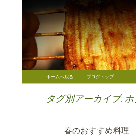
東京（麹町／半蔵門） う
東京（麹
のお知ら
コンテンツへ移動
ホームへ戻る
ブログトップ
タグ別アーカイブ: 
春のおすすめ料理