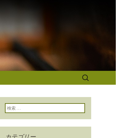
なぎ秋本から
検
索:
検索:
カテゴリー