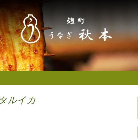
なぎ秋本からのお知らせ
町／半蔵門） う
せ
ホタルイカ