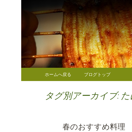
東京（麹町／半蔵門） う
東京（麹
のお知ら
コンテンツへ移動
ホームへ戻る
ブログトップ
タグ別アーカイブ: 
春のおすすめ料理