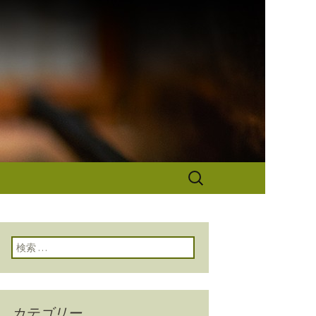
なぎ秋本から
検
索:
検索:
カテゴリー