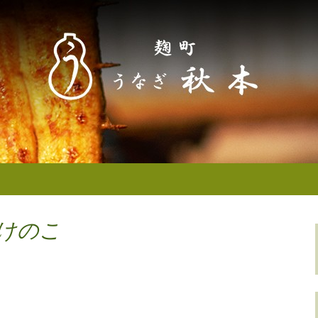
なぎ秋本からのお知らせ
町／半蔵門） う
せ
たけのこ