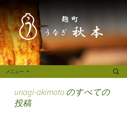
東京（麹町／半蔵門） うなぎ秋本か
らのお知らせ
東京（麹町／半蔵門） うなぎ
秋本からのお知らせ
コンテンツへ移動
検
メニュー
索:
unagi-akimoto
のすべての
投稿