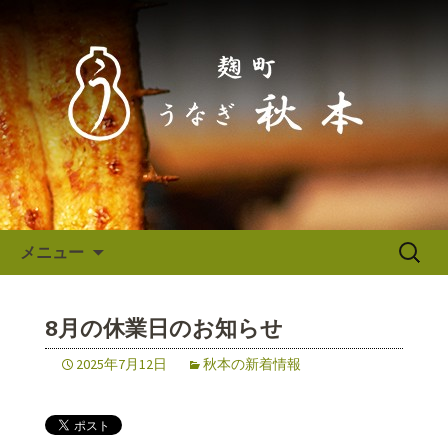
東京（麹町／半蔵門） うなぎ秋本か
らのお知らせ
東京（麹町／半蔵門） うなぎ
秋本からのお知らせ
コンテンツへ移動
検
メニュー
索:
8月の休業日のお知らせ
2025年7月12日
秋本の新着情報