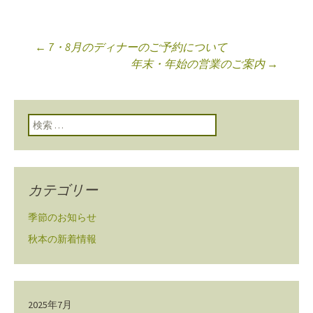
←
7・8月のディナーのご予約について
投稿ナビゲーショ
年末・年始の営業のご案内
→
ン
検索:
カテゴリー
季節のお知らせ
秋本の新着情報
2025年7月