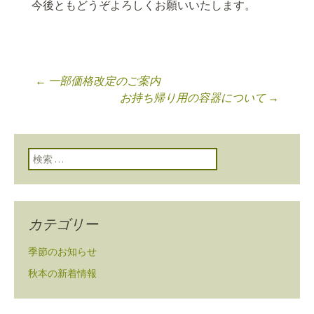
今後ともどうぞよろしくお願いいたします。
←
一部価格改定のご案内
投稿ナビゲーショ
お持ち帰り用の容器について
→
ン
検索:
カテゴリー
季節のお知らせ
秋本の新着情報