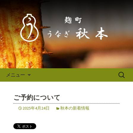
東京（麹町／半蔵門） うなぎ秋本か
らのお知らせ
東京（麹町／半蔵門） うなぎ
秋本からのお知らせ
コンテンツへ移動
検
メニュー
索:
ご予約について
2025年4月24日
秋本の新着情報