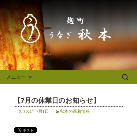
東京（麹町／半蔵門） うなぎ秋本か
らのお知らせ
東京（麹町／半蔵門） うなぎ
秋本からのお知らせ
コンテンツへ移動
検
メニュー
索:
【7月の休業日のお知らせ】
2021年7月1日
秋本の新着情報