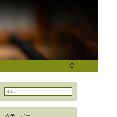
なぎ秋本から
検
索:
検索:
カテゴリー