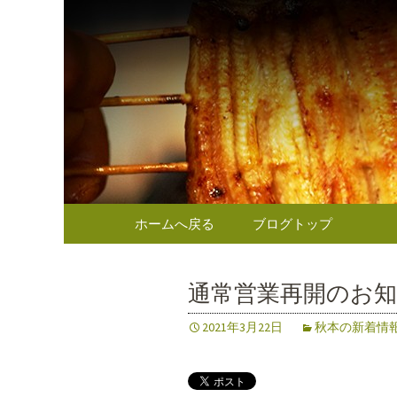
東京（麹町／半蔵門） う
東京（麹
のお知ら
コンテンツへ移動
ホームへ戻る
ブログトップ
通常営業再開のお
2021年3月22日
秋本の新着情