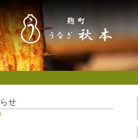
なぎ秋本からのお知らせ
町／半蔵門） う
せ
知らせ
報