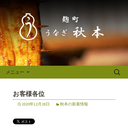
東京（麹町／半蔵門） うなぎ秋本か
らのお知らせ
東京（麹町／半蔵門） うなぎ
秋本からのお知らせ
コンテンツへ移動
検
メニュー
索:
お客様各位
2020年12月28日
秋本の新着情報