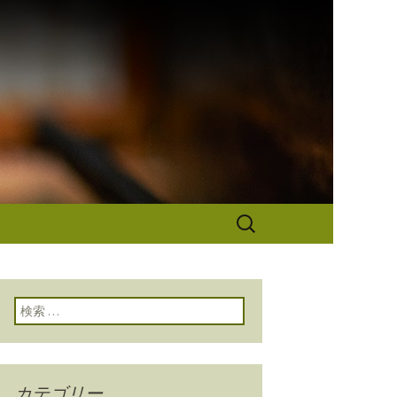
なぎ秋本から
検
索:
検索:
カテゴリー