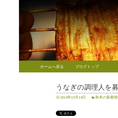
東京（麹町／半蔵門） う
東京（麹
のお知ら
コンテンツへ移動
ホームへ戻る
ブログトップ
うなぎの調理人を
2014年10月14日
秋本の新着情