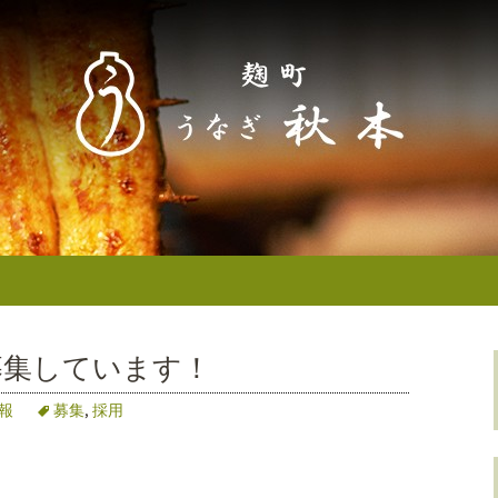
なぎ秋本からのお知らせ
町／半蔵門） う
せ
募集しています！
報
募集
,
採用