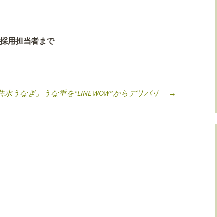
採用担当者まで
水うなぎ」うな重を”LINE WOW”からデリバリー
→
ョン